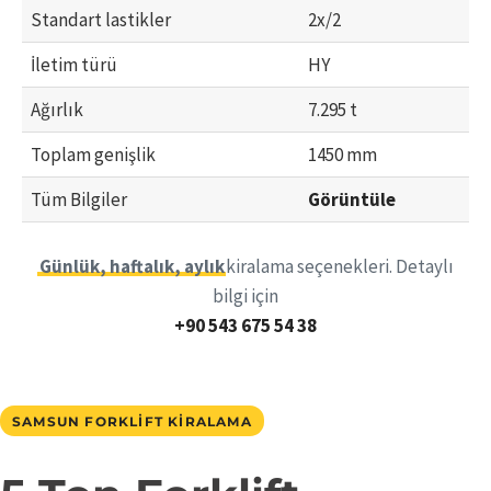
Standart lastikler
2x/2
İletim türü
HY
Ağırlık
7.295 t
Toplam genişlik
1450 mm
Tüm Bilgiler
Görüntüle
Günlük, haftalık, aylık
kiralama seçenekleri. Detaylı
bilgi için
+90 543 675 54 38
SAMSUN FORKLIFT KIRALAMA