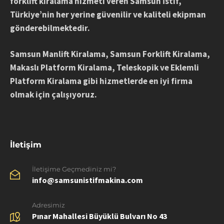
forklift kiralama hizmeti veren Samsun İstif,
Türkiye’nin her yerine güvenilir ve kaliteli ekipman
gönderebilmektedir.
Samsun Manlift Kiralama, Samsun Forklift Kiralama,
Makaslı Platform Kiralama, Teleskopik ve Eklemli
Platform
Kiralama
gibi hizmetlerde en iyi firma
olmak için çalışıyoruz.
İletişim
İletişime Geçmediniz mi?
info@samsunistifmakina.com
Adresimiz
Pınar Mahallesi Büyüklü Bulvarı No 43